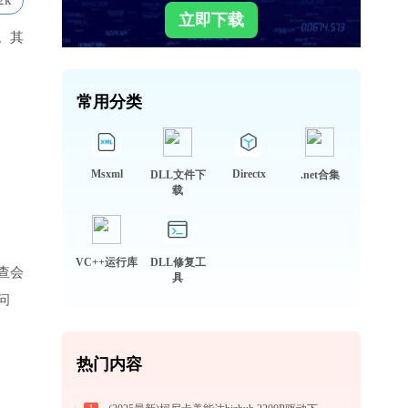
2k
立即下载
。其
常用分类
Msxml
Directx
DLL文件下
.net合集
载
VC++运行库
DLL修复工
查会
具
问
热门内容