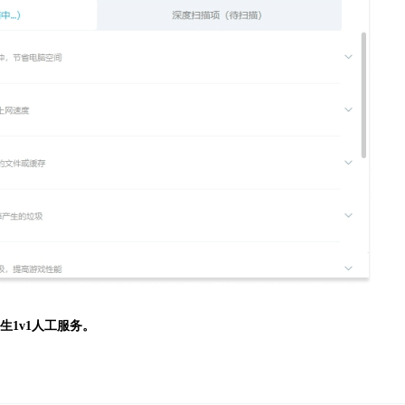
生
1v1人工服务。