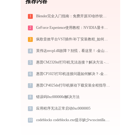
推荐内容
1
Blender完全入门指南：免费开源3D创作软件从下载到做出第一个作品（2026最新）
2
GeForce Experience使用教程：NVIDIA显卡驱动更新与游戏优化录制完全指南
3
疯歌音效平台VST插件/补丁安装教程_如何加载插件效果包
4
英伟达nvcpl.dll故障？别慌，看这里！-金山毒霸
5
惠普CM2320nf打印机无法连接？解决方法 -金山毒霸
6
惠普CP1025打印机连接问题如何解决？-金山毒霸
7
惠普CP4025dn打印机驱动下载安装全程指导，轻松解决打印问题
8
错误码0xc000000d解决方法
9
应用程序无法正常启动0xc0000005
10
codeblocks codeblocks.exe提示缺少wxscintilla.dll文件的解决办法