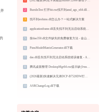
1
(2025最新)柯尼卡美能达bizhub 2200P驱动下载(官方Win10/Win11)
2
BurnInTest 打开bit.exe找不到amd_ags_x64.dll怎么办
”并
3
找不到ieshims.dll怎么办？一站式解决方案
4
applicationframe.dll丢失找不到无法启动系统错误修复 - AI智能助手解决方案
的
5
按dao350.dll文件缺失的免费修复方法 - 金山毒霸
6
PimsModelMatrixGenerator.dll下载
7
das.dll丢失找不到无法启动系统错误修复 - AI智能助手解决方案
8
腾讯桌面整理 DesktopMgr64.exe提示缺少msvcr100.dll文件的解决办法
9
(2026最新)快速解决兄弟DCP-B7520DW打印机驱动安装问题，这篇文章告诉你方法
10
ASRChangeLog.dll下载