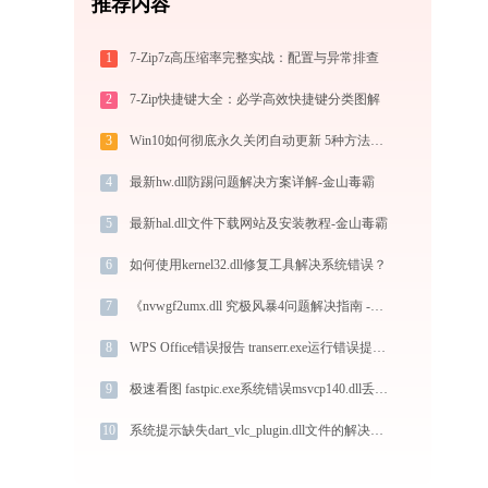
推荐内容
1
7-Zip7z高压缩率完整实战：配置与异常排查
2
7-Zip快捷键大全：必学高效快捷键分类图解
3
Win10如何彻底永久关闭自动更新 5种方法教你永久关闭win10自动更新
4
最新hw.dll防踢问题解决方案详解-金山毒霸
5
最新hal.dll文件下载网站及安装教程-金山毒霸
6
如何使用kernel32.dll修复工具解决系统错误？
7
《nvwgf2umx.dll 究极风暴4问题解决指南 -金山毒霸》
8
WPS Office错误报告 transerr.exe运行错误提示0xc000000d的解决办法
9
极速看图 fastpic.exe系统错误msvcp140.dll丢失如何解决
10
系统提示缺失dart_vlc_plugin.dll文件的解决方法