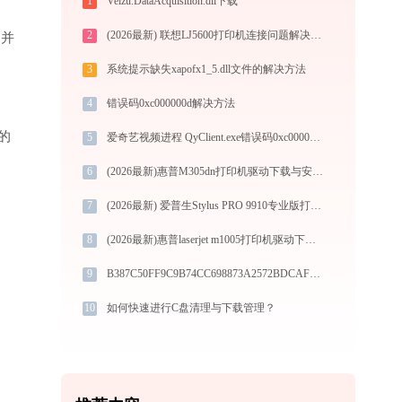
1
Veizu.DataAcquisition.dll下载
2
(2026最新) 联想LJ5600打印机连接问题解决方法 -金山毒霸
”并
3
系统提示缺失xapofx1_5.dll文件的解决方法
4
错误码0xc000000d解决方法
的
5
爱奇艺视频进程 QyClient.exe错误码0xc000007b处理办法
6
(2026最新)惠普M305dn打印机驱动下载与安装教程：新手也能轻松搞定
7
(2026最新) 爱普生Stylus PRO 9910专业版打印机连接指南-金山毒霸
8
(2026最新)惠普laserjet m1005打印机驱动下载安装步骤详细解析（官方64/32位支持）
9
B387C50FF9C9B74CC698873A2572BDCAFF652970.dll下载
10
如何快速进行C盘清理与下载管理？