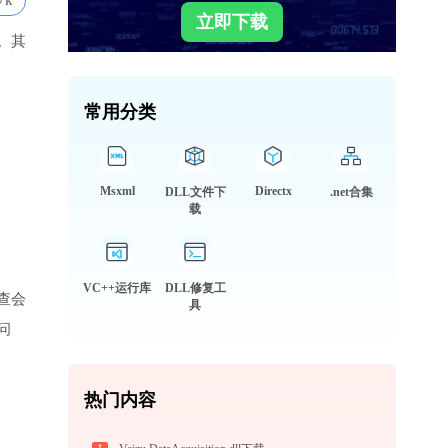
7k
立即下载
。其
常用分类
Msxml
Directx
DLL文件下
.net合集
载
VC++运行库
DLL修复工
查会
具
问
热门内容