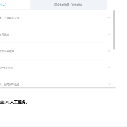
生
1v1人工服务。