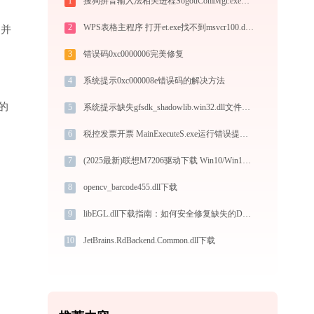
1
搜狗拼音输入法相关进程SogouComMgr.exe应用程序错误0xc0000043解决方法
2
WPS表格主程序 打开et.exe找不到msvcr100.dll怎么办
”并
3
错误码0xc0000006完美修复
4
系统提示0xc000008e错误码的解决方法
的
5
系统提示缺失gfsdk_shadowlib.win32.dll文件的解决方法
6
税控发票开票 MainExecuteS.exe运行错误提示0xc000000d的解决办法
7
(2025最新)联想M7206驱动下载 Win10/Win11 官方安装教程
8
opencv_barcode455.dll下载
9
libEGL.dll下载指南：如何安全修复缺失的DLL文件
10
JetBrains.RdBackend.Common.dll下载