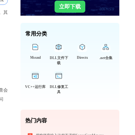
6k
立即下载
。其
常用分类
Msxml
Directx
DLL文件下
.net合集
载
VC++运行库
DLL修复工
查会
具
问
热门内容