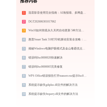
推荐内容
1
迅雷影音使用完全指南：AI海报墙、多网盘直放、跨端同步，不止于播放器
2
DGT202606301017062
3
Win10如何彻底永久关闭自动更新 5种方法教你永久关闭win10自动更新
4
惠普Smart Tank 518打印机驱动安装全攻略：从下载到安装完全教程
5
揭秘Windows电脑护眼模式及金山毒霸优点全解
6
错误码0xc0000020快速解决
7
错误码0xc0000005完美修复
8
WPS Office错误报告打开transerr.exe提示0xc000000d错误码怎么办
9
系统提示缺失gdiplus.dll文件的解决方法
10
系统提示缺失ftrquery.dll文件的解决方法