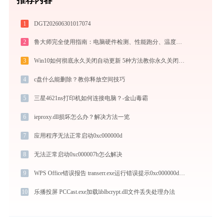
1
DGT202606301017074
2
鲁大师完全使用指南：电脑硬件检测、性能跑分、温度监控与系统优化一站式攻略
3
Win10如何彻底永久关闭自动更新 5种方法教你永久关闭win10自动更新
4
c盘什么能删除？教你释放空间技巧
5
三星4621ns打印机如何连接电脑？-金山毒霸
6
ieproxy.dll损坏怎么办？解决方法一览
7
应用程序无法正常启动0xc000000d
8
无法正常启动0xc000007b怎么解决
9
WPS Office错误报告 transerr.exe运行错误提示0xc000000d的解决办法
10
乐播投屏 PCCast.exe加载liblbcrypt.dll文件丢失处理办法