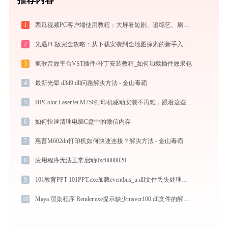
1
西瓜视频PC客户端使用教程：大屏看短剧、追综艺、刷影视的高清播放指南
2
光遇PC版完全攻略：从下载安装到全地图探索的新手入门指南（2026最新）
3
疯歌音效平台VST插件/补丁安装教程_如何加载插件效果包
4
最新光晕 d3d9.dll问题解决方法 - 金山毒霸
5
HPColor LaserJet M750打印机驱动安装不再难，跟着这些步骤一学就会
6
如何快速清理电脑C盘中的微信内存
7
惠普M602dn打印机如何快速连接？解决方法 - 金山毒霸
8
应用程序无法正常启动0xc0000020
9
101教育PPT 101PPT.exe加载eventbus_u.dll文件丢失处理办法
10
Maya 渲染程序 Render.exe提示缺少msvcr100.dll文件的解决办法