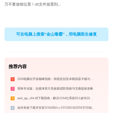
万不要放错位置！dll文件放置到...
可在电脑上搜索“金山毒霸”，用电脑医生修复
推荐内容
1
2026电脑玩手游巅峰指南：彻底告别安卓模拟器卡顿与捆绑，体验官方原生多端互通
2
剪映专业版：自媒体剪片高效能进阶指南与无痛提效攻略
3
amd_ags_x64.dll下载指南：解决32/64位系统DLL缺失问题 | 官方免费安全下载
4
如何有效下载并安装TOSHIBA e-STUDIO302DNF打印机驱动？全方位指导手册