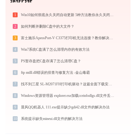
1
Win10如何彻底永久关闭自动更新 5种方法教你永久关闭win10自动更新
2
如何判断并删除C盘中的大文件？
3
富士施乐ApeosPort-V C3375打印机无法连接？教你解决方法！-金山毒霸
4
Win7系统C盘满了怎么清理内存的有效方法
5
PS暂存盘把C盘存满了怎么清理C盘？
6
ftp ntdll.dll错误的排查与修复方法 -金山毒霸
7
找不到三星 SL-M2071FH打印机驱动？这篇全面下载安装指南帮到你
8
Windows资源管理器 explorer.exe加载cceinfodlgs.dll文件丢失处理办法
9
晨风QQ机器人 111.exe提示缺少gdi42.dll文件的解决办法
10
系统提示缺失mineui.dll文件的解决方法