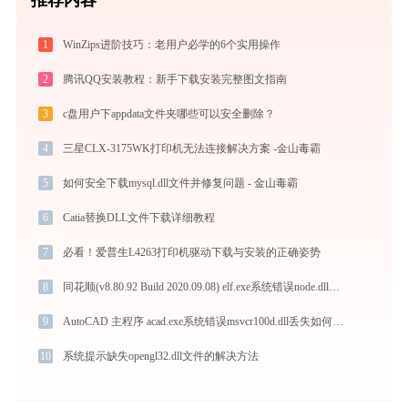
1
WinZips进阶技巧：老用户必学的6个实用操作
2
腾讯QQ安装教程：新手下载安装完整图文指南
3
c盘用户下appdata文件夹哪些可以安全删除？
4
三星CLX-3175WK打印机无法连接解决方案 -金山毒霸
5
如何安全下载mysql.dll文件并修复问题 - 金山毒霸
6
Catia替换DLL文件下载详细教程
7
必看！爱普生L4263打印机驱动下载与安装的正确姿势
8
同花顺(v8.80.92 Build 2020.09.08) elf.exe系统错误node.dll丢失如何解决
9
AutoCAD 主程序 acad.exe系统错误msvcr100d.dll丢失如何解决
10
系统提示缺失opengl32.dll文件的解决方法