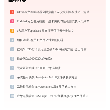
1
UltraEdit文本编辑器全面指南：从安装到高级技巧一篇就够（附快捷键大全）
2
FurMark完全使用指南：显卡烤机与性能测试从入门到精通（2026最新）
3
c盘用户下appdata文件夹哪些可以安全删除？
4
如何清理C盘用户文件夹过大的问题
5
佳能MF215打印机无法连接？教你解决方法 -金山毒霸
6
错误码0xc0000020快速解决
7
无法正常启动0xc000007b怎么解决
8
系统提示缺失libgobject-2.0-0.dll文件的解决方法
9
系统提示缺失mhyqtcommon.dll文件的解决方法
10
联想电脑管家 WSPluginHost.exe加载dbghelp.dll文件丢失处理办法