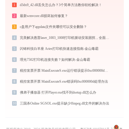
1
d3dx9_42.dll丢失怎么办？3个简单方法教你轻松解决！
2
最新wmvcore.dll损坏如何修复？
3
c盘用户下appdata文件夹哪些可以安全删除？
4
完美解决惠普laser_1003_1008打印机驱动安装困扰，全面下载安装教程
5
闪铸科技白羊座 Aries打印机快速连接指南-金山毒霸
6
理光7502打印机连接失败？如何解决-金山毒霸
7
税控发票开票 MainExecuteS.exe运行错误提示0xc000000d的解决办法
8
税控发票开票 MainExecuteS.exe错误码0xc000000d处理办法
9
佛弟子播放器 打开Player.exe找不到dsetup.dll怎么办
10
三国杀Online SGSOL.exe提示缺少ffmpeg.dll文件的解决办法