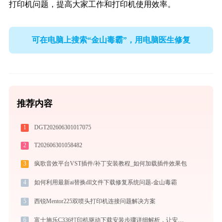
打印机问题，提高大家工作和打印机使用效率。
可在电脑上搜索“金山毒霸”，用电脑医生修复
推荐内容
1
DGT202606301017075
2
T202606301058482
3
疯歌音效平台VST插件/补丁安装教程_如何加载插件效果包
4
如何利用最新ai替换dll文件下载修复系统问题-金山毒霸
5
西锐Mentor225双喷头打印机连接问题解决方案
6
富士施乐C336打印机驱动下载安装步骤详细解析，让安装更简单