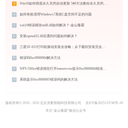
3
Win10如何彻底永久关闭自动更新 5种方法教你永久关闭win10自动更新
4
如何有效清理Windows7系统C盘空间不足的问题
5
win10错误模块ntdll.dll如何解决？-金山毒霸
6
安装openal32.dll后遇到问题如何解决？
7
三星SF-651打印机驱动安装全攻略：从下载到安装完全教程
8
错误码0xc000000d解决方法
9
WPS Office错误报告打开transerr.exe提示0xc000000d错误码怎么办
10
系统提示0xc0000005错误码的解决方法
版权所有© 2010 - 2026 北京灵豹智能科技有限公司
京ICP备2025133740号-18
关注“金山毒霸”微信公众号