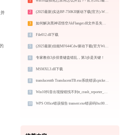
1
win10虚拟化已禁用怎么开启？- 官方2025最新设置教程
2
(2025最新)实达BP-750KII驱动下载(官方)-Win10/Win11兼容
”并
3
如何解决黑神话悟空AkFlanger.dll文件丢失问题？
4
File012.dll下载
的
5
(2025最新)佳能MF644Cdw驱动下载(官方Win10/Win11)
6
专家教你3步排查键盘错乱，第3步是关键！
7
MSMXL3.dll下载
8
translucenttb TranslucentTB.exe系统错误cpicker.dll丢失如何解决
9
Win10抖音出现报错找不到tt_crash_reporter_dylib.dll：原因剖析与解决方案
10
WPS Office错误报告 transerr.exe错误码0xc000000d处理办法