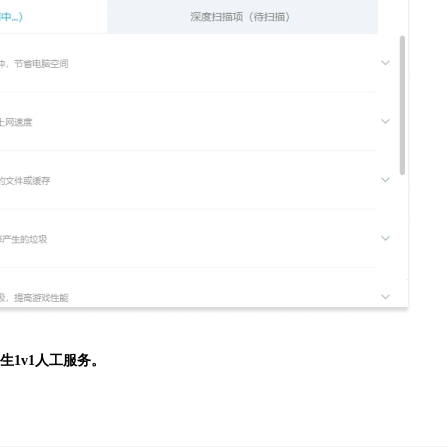
生
1v1人工服务。