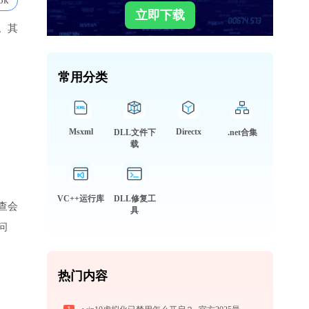
6k
立即下载
。其
常用分类
Msxml
Directx
DLL文件下
.net合集
载
VC++运行库
DLL修复工
查会
具
问
热门内容