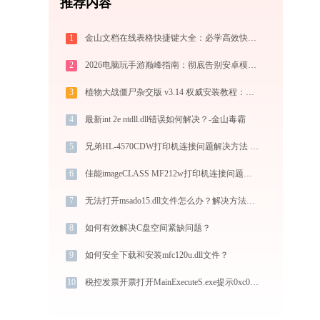
推荐内容
1
金山文档在线表格快捷键大全：必学高效快捷键分类图解
2
2026电脑玩手游巅峰指南：彻底告别安卓模拟器卡顿与捆绑，体验官方原生多端互通
3
植物大战僵尸杂交版 v3.14 权威安装教程：PC端下载+白屏闪退完美解决
4
最新int 2e ntdll.dll错误如何解决？-金山毒霸
5
兄弟HL-4570CDW打印机连接问题解决方法 - 金山毒霸
6
佳能imageCLASS MF212w打印机连接问题解决方法 - 金山毒霸
7
无法打开msado15.dll文件怎么办？解决方法大全
8
如何有效解决C盘空间紧缺问题？
9
如何安全下载和安装mfc120u.dll文件？
10
税控发票开票打开MainExecuteS.exe提示0xc000000d错误码怎么办