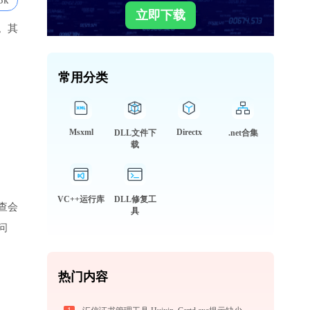
3k
立即下载
。其
常用分类
Msxml
Directx
DLL文件下
.net合集
载
VC++运行库
DLL修复工
查会
具
问
热门内容