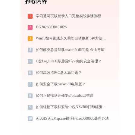
推荐内容
1
学习通网页版登录入口完整实战步骤教程
2
DG20260630101826
3
Win10如何彻底永久关闭自动更新 5种方法教你永久关闭win10自动更新
4
如何解决总是加载mscorlib.dll问题-金山毒霸
5
C盘LogFiles可以删除吗？如何安全清理？
6
如何高效清理C盘太满问题？
7
如何安全下载packet.dll电脑版？
8
如何正确找到并修复s7otbxdx.dll错误
9
如何轻松下载和安装中税NX-500打印机驱动？跟着这篇指南走
10
ArcGIS ArcMap.exe错误码0xc0000005处理办法