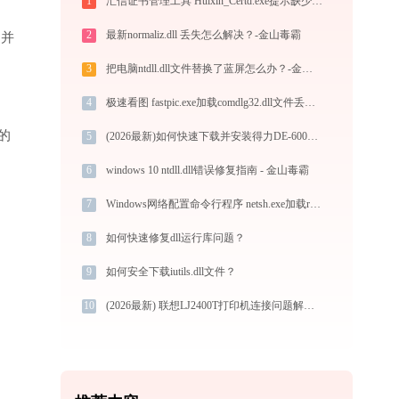
1
汇信证书管理工具 Huixin_Certd.exe提示缺少msvcp140.dll文件的解决办法
2
最新normaliz.dll 丢失怎么解决？-金山毒霸
”并
3
把电脑ntdll.dll文件替换了蓝屏怎么办？-金山毒霸
4
极速看图 fastpic.exe加载comdlg32.dll文件丢失处理办法
的
5
(2026最新)如何快速下载并安装得力DE-600K打印机驱动：详细步骤解析
6
windows 10 ntdll.dll错误修复指南 - 金山毒霸
7
Windows网络配置命令行程序 netsh.exe加载rasapi32.dll文件丢失处理办法
8
如何快速修复dll运行库问题？
9
如何安全下载iutils.dll文件？
10
(2026最新) 联想LJ2400T打印机连接问题解决方法 - 金山毒霸