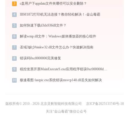
3
c盘用户下appdata文件夹哪些可以安全删除？
4
IBM1872打印机无法连接？教你轻松解决！-金山毒霸
5
如何快速下载d3dx936dll文件？
6
解读wmp.dll文件：Windows媒体播放器的核心组件
7
圣域3缺少binkw32.dll文件怎么办？快速解决指南
8
错误码0xc0000006完美修复
9
税控发票开票MainExecuteS.exe应用程序错误0xc000000d解决方法
10
极速看图 fastpic.exe系统错误msvcp140.dll丢失如何解决
版权所有© 2010 - 2026 北京灵豹智能科技有限公司
京ICP备2025133740号-18
关注“金山毒霸”微信公众号