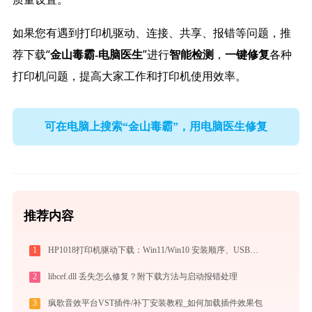
如果您有遇到打印机驱动、连接、共享、报错等问题，推
荐下载“
”进行
，
各种
金山毒霸-电脑医生
智能检测
一键修复
打印机问题，提高大家工作和打印机使用效率。
可在电脑上搜索“金山毒霸”，用电脑医生修复
推荐内容
1
HP1018打印机驱动下载：Win11/Win10 安装顺序、USB无响应与打印首选项缺失处理_20260410155929_05
2
libcef.dll 丢失怎么修复？附下载方法与启动报错处理
3
疯歌音效平台VST插件/补丁安装教程_如何加载插件效果包