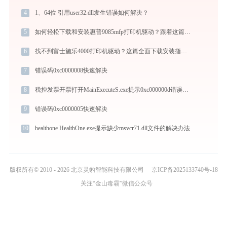
4
1、64位 引用user32.dll发生错误如何解决？
5
如何轻松下载和安装惠普9085mfp打印机驱动？跟着这篇指南走
6
找不到富士施乐4000打印机驱动？这篇全面下载安装指南帮到你
7
错误码0xc0000008快速解决
8
税控发票开票打开MainExecuteS.exe提示0xc000000d错误码怎么办
9
错误码0xc0000005快速解决
10
healthone HealthOne.exe提示缺少msvcr71.dll文件的解决办法
版权所有© 2010 - 2026 北京灵豹智能科技有限公司
京ICP备2025133740号-18
关注“金山毒霸”微信公众号