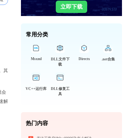
9k
立即下载
常用分类
Msxml
Directx
DLL文件下
.net合集
载
。其
VC++运行库
DLL修复工
就会
具
速解
热门内容