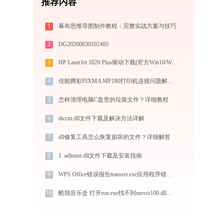
推荐内容
1
幕布思维导图制作教程：完整实战方案与技巧
2
DG20260630102405
3
HP LaserJet 1020 Plus驱动下载(官方Win10/Win11)
4
佳能腾彩PIXMA MP180打印机连接问题解决方法 -金山毒霸
5
怎样清理电脑C盘里的垃圾文件？详细教程
6
dtccm.dll文件下载及解决方法详解
7
dll修复工具怎么恢复损坏的文件？详细解答
8
1. adlmint.dll文件下载及安装指南
9
WPS Office错误报告transerr.exe应用程序错误0xc000000d解决方法
10
酷我音乐盒 打开run.exe找不到msvcr100.dll怎么办