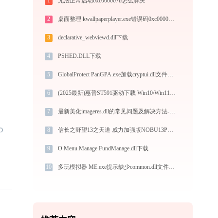
1
无法正常启动0xc000007b怎么解决
2
桌面整理 kwallpaperplayer.exe错误码0xc0000094处理办法
3
declarative_webviewd.dll下载
4
PSHED.DLL下载
5
GlobalProtect PanGPA.exe加载cryptui.dll文件丢失处理办法
6
(2025最新)惠普ST591驱动下载 Win10/Win11 官方安全下载图文安装教程
7
最新美化imageres.dll的常见问题及解决方法-金山毒霸
8
信长之野望13之天道 威力加强版NOBU13PK.exe应用程序错误0xc0000005解决方法
9
O.Menu.Manage.FundManage.dll下载
10
多玩模拟器 ME.exe提示缺少common.dll文件的解决办法