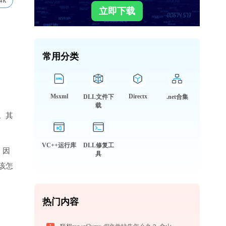
4k
立即下载
常用分类
Msxml
Directx
DLL文件下
.net合集
载
。其
VC++运行库
DLL修复工
，因
具
该怎
热门内容