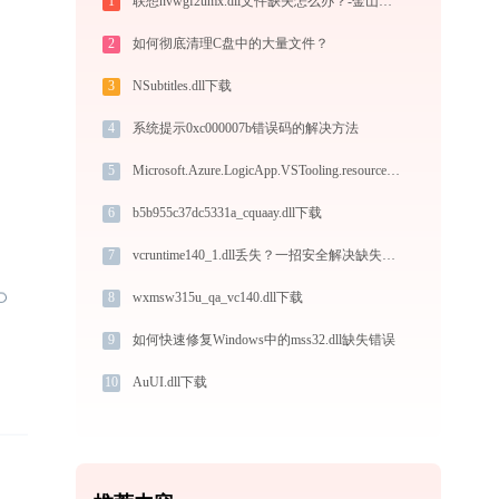
1
联想nvwgf2umx.dll文件缺失怎么办？-金山毒霸
2
如何彻底清理C盘中的大量文件？
3
NSubtitles.dll下载
4
系统提示0xc000007b错误码的解决方法
5
Microsoft.Azure.LogicApp.VSTooling.resources.dll下载
6
b5b955c37dc5331a_cquaay.dll下载
7
vcruntime140_1.dll丢失？一招安全解决缺失问题
8
wxmsw315u_qa_vc140.dll下载
9
如何快速修复Windows中的mss32.dll缺失错误
10
AuUI.dll下载