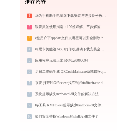
推荐内容
1
华为手机助手电脑版下载安装与连接备份教程：手机数据双向传输与系统修复指南
2
观音灵签使用指南：100签详解、三步解签法与六大场景解读
3
c盘用户下appdata文件夹哪些可以安全删除？
4
柯尼卡美能达7450Ⅱ打印机驱动下载安装全程指导，轻松解决打印问题
5
应用程序无法正常启动0xc0000094
6
启日二维码生成 QRCodeMake.exe系统错误qrcodemakeui.dll丢失如何解决
7
京麦 打开HiOffice.exe找不到jdhiofficeframe.dll怎么办
8
系统提示缺失ucrtbased.dll文件的解决方法
9
ftp工具 KMFtp.exe提示缺少kmftpcm.dll文件的解决办法
10
如何安全替换Windows的shell32.dll文件？