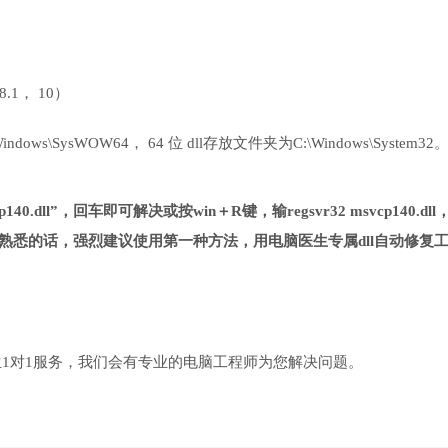
 8.1， 10）
ows\SysWOW64， 64 位 dll存放文件夹为C:\Windows\System32
40.dll”，回车即可解决或按win＋R键，输regsvr32 msvcp140.dll
熟悉的话，强烈建议使用第一种方法，用电脑医生专属dll自动修复
1对1服务，我们会有专业的电脑工程师为您解决问题。