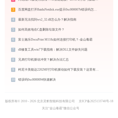
3
百度网盘打开BaiduNetdisk.exe提示0xc000007b错误码怎么办
4
最新无法找到ws2_32.dll怎么办？解决指南
5
如何高效地在C盘删除垃圾文件？
6
富士施乐DocuPrint M118z如何连接打印机？-金山毒霸
7
dll修复工具win7下载指南：解决DLL文件缺失问题
8
兄弟打印机驱动冲突？解决办法汇总
9
柯尼卡美能达2202MF打印机驱动如何下载安装？这里有你需要的所有信息
10
错误码0xc0000094快速解决
版权所有© 2010 - 2026 北京灵豹智能科技有限公司
京ICP备2025133740号-18
关注“金山毒霸”微信公众号