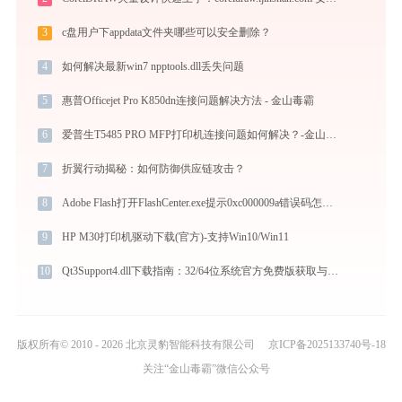
3
c盘用户下appdata文件夹哪些可以安全删除？
4
如何解决最新win7 npptools.dll丢失问题
5
惠普Officejet Pro K850dn连接问题解决方法 - 金山毒霸
6
爱普生T5485 PRO MFP打印机连接问题如何解决？-金山毒霸
7
折翼行动揭秘：如何防御供应链攻击？
8
Adobe Flash打开FlashCenter.exe提示0xc000009a错误码怎么办
9
HP M30打印机驱动下载(官方)-支持Win10/Win11
10
Qt3Support4.dll下载指南：32/64位系统官方免费版获取与修复教程
版权所有© 2010 - 2026 北京灵豹智能科技有限公司
京ICP备2025133740号-18
关注“金山毒霸”微信公众号