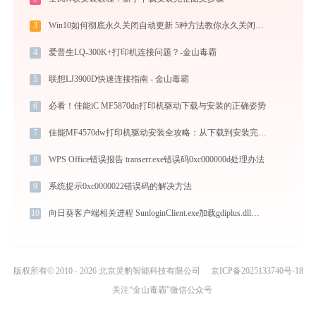
3
Win10如何彻底永久关闭自动更新 5种方法教你永久关闭win10自动更新
4
爱普生LQ-300K+打印机连接问题？-金山毒霸
5
联想LJ3900D快速连接指南 - 金山毒霸
6
必看！佳能iC MF5870dn打印机驱动下载与安装的正确姿势
7
佳能MF4570dw打印机驱动安装全攻略：从下载到安装完全教程
8
WPS Office错误报告 transerr.exe错误码0xc000000d处理办法
9
系统提示0xc0000022错误码的解决方法
10
向日葵客户端相关进程 SunloginClient.exe加载gdiplus.dll文件丢失处理办法
版权所有© 2010 - 2026 北京灵豹智能科技有限公司
京ICP备2025133740号-18
关注“金山毒霸”微信公众号