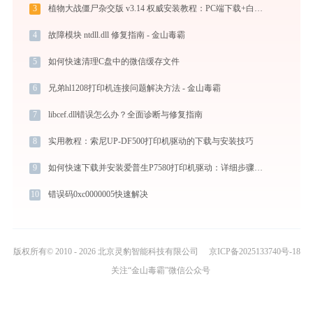
3
植物大战僵尸杂交版 v3.14 权威安装教程：PC端下载+白屏闪退完美解决
4
故障模块 ntdll.dll 修复指南 - 金山毒霸
5
如何快速清理C盘中的微信缓存文件
6
兄弟hl1208打印机连接问题解决方法 - 金山毒霸
7
libcef.dll错误怎么办？全面诊断与修复指南
8
实用教程：索尼UP-DF500打印机驱动的下载与安装技巧
9
如何快速下载并安装爱普生P7580打印机驱动：详细步骤解析
10
错误码0xc0000005快速解决
版权所有© 2010 - 2026 北京灵豹智能科技有限公司
京ICP备2025133740号-18
关注“金山毒霸”微信公众号