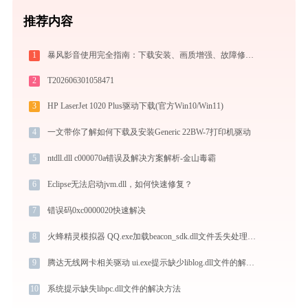
推荐内容
1
暴风影音使用完全指南：下载安装、画质增强、故障修复与播放器对比
2
T202606301058471
3
HP LaserJet 1020 Plus驱动下载(官方Win10/Win11)
4
一文带你了解如何下载及安装Generic 22BW-7打印机驱动
5
ntdll.dll c000070a错误及解决方案解析-金山毒霸
6
Eclipse无法启动jvm.dll，如何快速修复？
7
错误码0xc0000020快速解决
8
火蜂精灵模拟器 QQ.exe加载beacon_sdk.dll文件丢失处理办法
9
腾达无线网卡相关驱动 ui.exe提示缺少liblog.dll文件的解决办法
10
系统提示缺失libpc.dll文件的解决方法