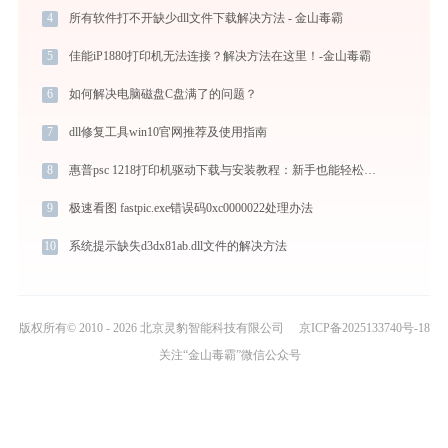
4
所有软件打不开缺少dll文件下载解决方法 - 金山毒霸
5
佳能iP1880打印机无法连接？解决方法在这里！-金山毒霸
6
如何解决电脑磁盘C盘满了的问题？
7
dll修复工具win10官网推荐及使用指南
8
惠普psc 1218打印机驱动下载与安装教程：新手也能轻松搞定
9
极速看图 fastpic.exe错误码0xc0000022处理办法
10
系统提示缺失d3dx81ab.dll文件的解决方法
版权所有© 2010 - 2026 北京灵豹智能科技有限公司
京ICP备2025133740号-18
关注“金山毒霸”微信公众号