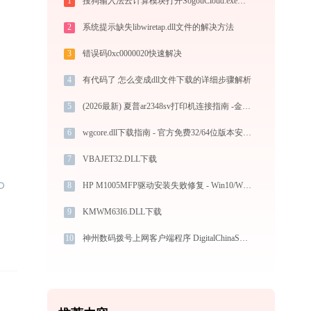
1
搜狗输入法云计算模块打开SogouCloud.exe提示0xc0000006错误码怎么办
2
系统提示缺失libwiretap.dll文件的解决方法
3
错误码0xc0000020快速解决
4
有代码了 怎么变成dll文件下载的详细步骤解析
5
(2026最新) 夏普ar2348sv打印机连接指南 -金山毒霸
6
wgcore.dll下载指南 - 官方免费32/64位版本安全获取与安装教程
7
VBAJET32.DLL下载
8
HP M1005MFP驱动安装失败修复 - Win10/Win11扫描异常与硬件检测问题解决
9
KMWM63I6.DLL下载
10
神州数码拨号上网客户端程序 DigitalChinaSupplicant.exe系统错误packet.dll丢失如何解决