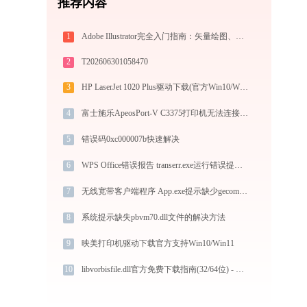
推荐内容
1
Adobe Illustrator完全入门指南：矢量绘图、Logo设计到商业插画的必备工具详解
2
T202606301058470
3
HP LaserJet 1020 Plus驱动下载(官方Win10/Win11)
4
富士施乐ApeosPort-V C3375打印机无法连接？教你解决方法！-金山毒霸
5
错误码0xc000007b快速解决
6
WPS Office错误报告 transerr.exe运行错误提示0xc000000d的解决办法
7
无线宽带客户端程序 App.exe提示缺少gecom.dll文件的解决办法
8
系统提示缺失pbvm70.dll文件的解决方法
9
映美打印机驱动下载官方支持Win10/Win11
10
libvorbisfile.dll官方免费下载指南(32/64位) - 解决DLL缺失问题