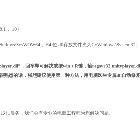
 8.1， 10）
ows\SysWOW64， 64 位 dll存放文件夹为C:\Windows\System32
yer.dll”，回车即可解决或按win＋R键，输regsvr32 unityplayer.d
很熟悉的话，强烈建议使用第一种方法，用电脑医生专属dll自动修
1对1服务，我们会有专业的电脑工程师为您解决问题。