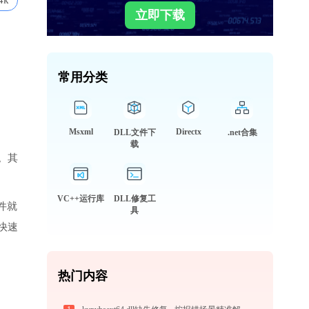
4k
立即下载
常用分类
Msxml
Directx
DLL文件下
.net合集
载
。其
VC++运行库
DLL修复工
文件就
具
快速
热门内容