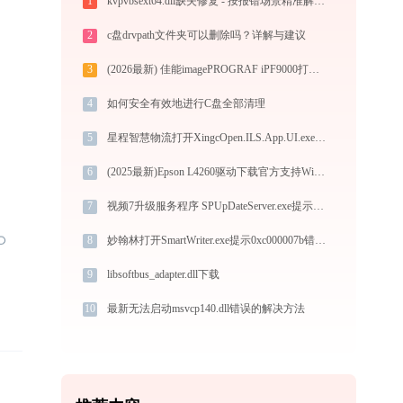
1
kvpvbsext64.dll缺失修复 - 按报错场景精准解决kvpins64.exe系统错误
2
c盘drvpath文件夹可以删除吗？详解与建议
3
(2026最新) 佳能imagePROGRAF iPF9000打印机连接问题解决方法 - 金山毒霸
4
如何安全有效地进行C盘全部清理
5
星程智慧物流打开XingcOpen.ILS.App.UI.exe提示0xc0000005错误码怎么办
6
(2025最新)Epson L4260驱动下载官方支持Win10/Win11
7
视频7升级服务程序 SPUpDateServer.exe提示缺少exceptionhandler.dll文件的解决办法
8
妙翰林打开SmartWriter.exe提示0xc000007b错误码怎么办
9
libsoftbus_adapter.dll下载
10
最新无法启动msvcp140.dll错误的解决方法