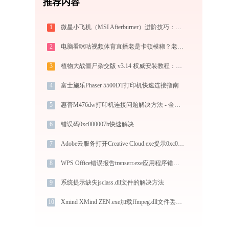
推荐内容
1
微星小飞机（MSI Afterburner）进阶技巧：老用户必学的6个高效操作
2
电脑看咪咕视频体育直播老是卡顿模糊？老球迷教你 3 招搞定超清原画低延迟
3
植物大战僵尸杂交版 v3.14 权威安装教程：PC端下载+白屏闪退完美解决
4
富士施乐Phaser 5500DT打印机快速连接指南
5
惠普M476dw打印机连接问题解决方法 - 金山毒霸
6
错误码0xc000007b快速解决
7
Adobe云服务打开Creative Cloud.exe提示0xc000001d错误码怎么办
8
WPS Office错误报告transerr.exe应用程序错误0xc000000d解决方法
9
系统提示缺失jsclass.dll文件的解决方法
10
Xmind XMind ZEN.exe加载ffmpeg.dll文件丢失处理办法