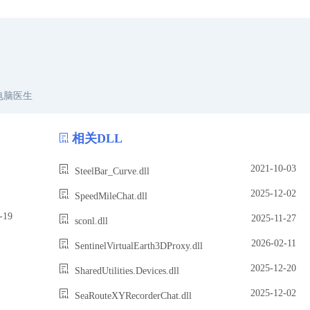
电脑医生
相关DLL
2021-10-03
SteelBar_Curve.dll
2025-12-02
SpeedMileChat.dll
19
2025-11-27
sconl.dll
2026-02-11
SentinelVirtualEarth3DProxy.dll
2025-12-20
SharedUtilities.Devices.dll
2025-12-02
SeaRouteXYRecorderChat.dll