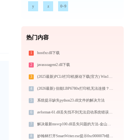
y
z
0~9
热门内容
1
hostfxr.dll下载
2
javassoagent2.dll下载
3
(2025最新)PCL6打印机驱动下载(官方) Win10/Win11支持
4
(2026最新) 佳能LBP6780x打印机无法连接？解决方法 - 金山毒霸
5
系统提示缺失python23.dll文件的解决方法
6
avformat-61.dll丢失找不到无法启动系统错误修复 - AI智能助手解决方案
7
解决最新msvcp100.dll丢失问题的方法-金山毒霸
8
妙翰林打开SmartWriter.exe提示0xc000007b错误码怎么办