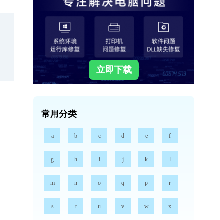
立即下载
常用分类
a
b
c
d
e
f
g
h
i
j
k
l
m
n
o
q
p
r
s
t
u
v
w
x