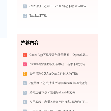
9
(2025最新)兄弟DCP-7080驱动下载 Win10/Win11 官方安全下载图文安装教程
10
Textile.dll下载
推荐内容
1
Codex App下载安装与使用教程：OpenAI桌面端代码助手从入门到高效协作
2
NVIDIA控制面板安装教程：新手下载安装完整指南
3
如何清理C盘AppData文件过大的问题
4
c盘用久了怎么清理？详细教程教你轻松搞定
5
如何正确下载和安装iphlpapi.dll文件
6
实用教程：利盟X850e VE4打印机驱动的下载与安装技巧