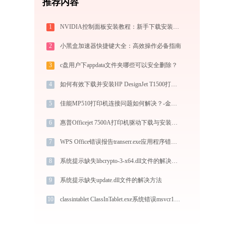
推荐内容
1
NVIDIA控制面板安装教程：新手下载安装完整指南
2
小黑盒加速器快捷键大全：高效操作必备指南
3
c盘用户下appdata文件夹哪些可以安全删除？
4
如何有效下载并安装HP DesignJet T1500打印机驱动？全方位指导手册
5
佳能MP510打印机连接问题如何解决？-金山毒霸
6
惠普Officejet 7500A打印机驱动下载与安装教程：新手也能轻松搞定
7
WPS Office错误报告transerr.exe应用程序错误0xc000000d解决方法
8
系统提示缺失libcrypto-3-x64.dll文件的解决方法
9
系统提示缺失update.dll文件的解决方法
10
classintablet ClassInTablet.exe系统错误msvcr100.dll丢失如何解决