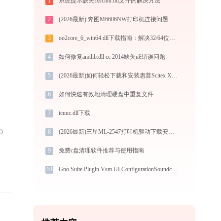
1
系统提示缺失fxsclntr.dll文件的解决方法
2
(2026最新) 奔图M6606NW打印机连接问题解决方法 - 金山毒霸
3
oo2core_6_win64.dll下载指南：解决32/64位系统DLL缺失问题（官方免费版）
4
如何修复amtlib.dll cc 2014缺失或错误问题
5
(2026最新)如何轻松下载和安装惠普Scitex XP2700打印机驱动？跟着这篇指南走
6
如何快速有效地清理硬盘中重复文件
7
icuuc.dll下载
8
(2026最新)三星ML-2547打印机驱动下载安装全程指导，轻松解决打印问题
9
免费c盘清理软件推荐与使用指南
10
Gno.Suite.Plugin.Vsm.UI.ConfigurationSoundcards.dll下载