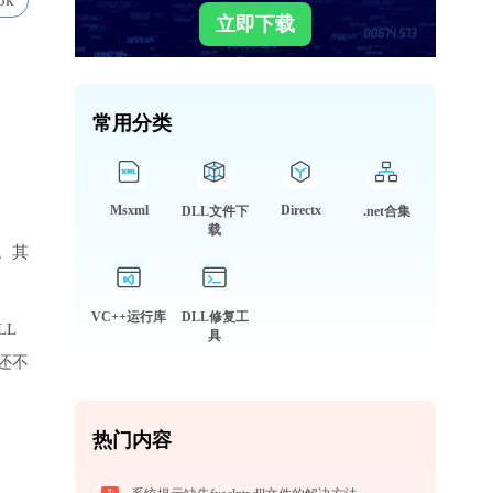
8k
立即下载
常用分类
Msxml
Directx
DLL文件下
.net合集
载
。其
VC++运行库
DLL修复工
LL
具
还不
热门内容