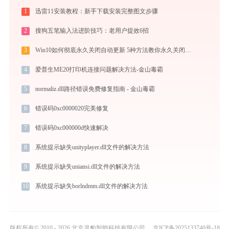
1
迅雷11安装教程：新手下载安装完整图文步骤
2
搜狗五笔输入法进阶技巧：老用户提效6招
3
Win10如何彻底永久关闭自动更新 5种方法教你永久关闭win10自动更新
4
爱普生ME20打印机连接问题解决方法-金山毒霸
5
normaliz.dll路径错误免费修复指南 - 金山毒霸
6
错误码0xc0000020完美修复
7
错误码0xc000000d快速解决
8
系统提示缺失unityplayer.dll文件的解决方法
9
系统提示缺失uniansi.dll文件的解决方法
10
系统提示缺失borlndmm.dll文件的解决方法
版权所有© 2010 - 2026 北京灵豹智能科技有限公司
京ICP备2025133740号-18