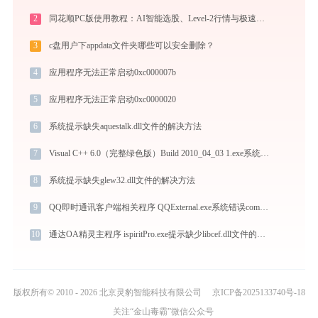
2
同花顺PC版使用教程：AI智能选股、Level-2行情与极速交易一站式炒股指南
3
c盘用户下appdata文件夹哪些可以安全删除？
4
应用程序无法正常启动0xc000007b
5
应用程序无法正常启动0xc0000020
6
系统提示缺失aquestalk.dll文件的解决方法
7
Visual C++ 6.0（完整绿色版）Build 2010_04_03 1.exe系统错误drawenginesdk.dll丢失如何解决
8
系统提示缺失glew32.dll文件的解决方法
9
QQ即时通讯客户端相关程序 QQExternal.exe系统错误common.dll丢失如何解决
10
通达OA精灵主程序 ispiritPro.exe提示缺少libcef.dll文件的解决办法
版权所有© 2010 - 2026 北京灵豹智能科技有限公司
京ICP备2025133740号-18
关注“金山毒霸”微信公众号