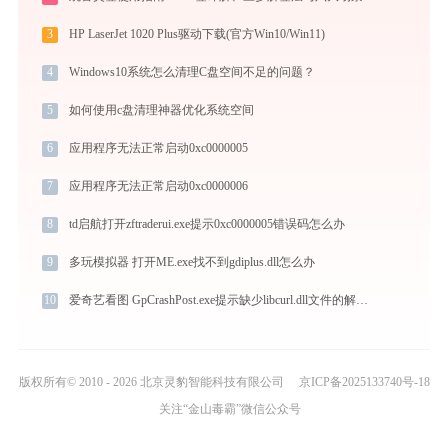
3
HP LaserJet 1020 Plus驱动下载(官方Win10/Win11)
4
Windows10系统怎么清理C盘空间不足的问题？
5
如何使用c盘清理神器优化系统空间
6
应用程序无法正常启动0xc0000005
7
应用程序无法正常启动0xc0000006
8
td启航打开zftraderui.exe提示0xc0000005错误码怎么办
9
多玩模拟器 打开ME.exe找不到gdiplus.dll怎么办
10
爱奇艺看图 GpCrashPost.exe提示缺少libcurl.dll文件的解决办法
版权所有© 2010 - 2026 北京灵豹智能科技有限公司
京ICP备2025133740号-18
关注“金山毒霸”微信公众号