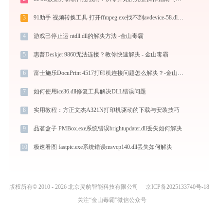
3
91助手 视频转换工具 打开ffmpeg.exe找不到avdevice-58.dll怎么办
4
游戏己停止运 ntdll.dll的解决方法 -金山毒霸
5
惠普Deskjet 9860无法连接？教你快速解决 - 金山毒霸
6
富士施乐DocuPrint 4517打印机连接问题怎么解决？-金山毒霸
7
如何使用ice36.dll修复工具解决DLL错误问题
8
实用教程：方正文杰A321N打印机驱动的下载与安装技巧
9
品茗盒子 PMBox.exe系统错误brightupdater.dll丢失如何解决
10
极速看图 fastpic.exe系统错误msvcp140.dll丢失如何解决
版权所有© 2010 - 2026 北京灵豹智能科技有限公司
京ICP备2025133740号-18
关注“金山毒霸”微信公众号