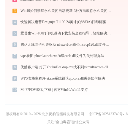
3
Win10如何彻底永久关闭自动更新 5种方法教你永久关闭win10自动更新
4
快速解决惠普Designjet T1100 24英寸(Q6683A)打印机驱动安装问题，这篇文章告诉你方法
5
爱普生WF-100打印机驱动下载安装全程指导，轻松解决打印问题
6
腾达无线网卡相关驱动 ui.exe提示缺少msvcp120.dll文件的解决办法
7
wps看图 photolaunch.exe加载curls.dll文件丢失处理办法
8
优酷客户端 打开YoukuDesktop.exe找不到ykmultiscreen.dll怎么办
9
WPS表格主程序 et.exe系统错误qt5core.dll丢失如何解决
10
M477FDW驱动下载 | 官方Win10/Win11支持
版权所有© 2010 - 2026 北京灵豹智能科技有限公司
京ICP备2025133740号-18
关注“金山毒霸”微信公众号