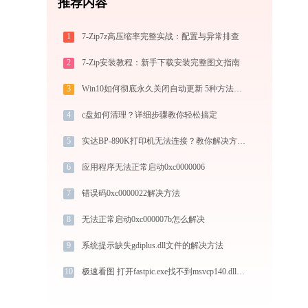
推荐内容
1
7-Zip7z高压缩率完整实战：配置与异常排查
2
7-Zip安装教程：新手下载安装完整图文指南
3
Win10如何彻底永久关闭自动更新 5种方法教你永久关闭win10自动更新
4
c盘如何清理？详细步骤教你轻松搞定
5
实达BP-890K打印机无法连接？教你解决方法 -金山毒霸
6
应用程序无法正常启动0xc0000006
7
错误码0xc0000022解决方法
8
无法正常启动0xc000007b怎么解决
9
系统提示缺失gdiplus.dll文件的解决方法
10
极速看图 打开fastpic.exe找不到msvcp140.dll怎么办