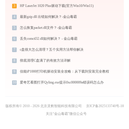
3
HP LaserJet 1020 Plus驱动下载(官方Win10/Win11)
4
最新gzip.dll 出错如何解决？-金山毒霸
5
怎么恢复packet.dll文件？-金山毒霸
6
丢失comctl32.dll如何解决？ - 金山毒霸
7
c盘很大怎么清理？五个实用方法帮你解决
8
彻底清理C盘满了的有效方法详解
9
佳能iP1000打印机驱动安装全攻略：从下载到安装完全教程
10
爱奇艺看图打开QyImg.exe提示0xc000009a错误码怎么办
版权所有© 2010 - 2026 北京灵豹智能科技有限公司
京ICP备2025133740号-18
关注“金山毒霸”微信公众号