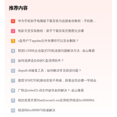
推荐内容
1
华为手机助手电脑版下载安装与连接备份教程：手机数据双向传输与系统修复指南
2
电影天堂安装教程：新手下载安装完整图文步骤
3
c盘用户下appdata文件夹哪些可以安全删除？
4
联想LJ2000(企业版)打印机连接问题解决方法 - 金山毒霸
5
如何选择适合你的C盘清理软件？
6
dinput8.dll修复工具：如何解决常见错误问题？
7
惠普3050打印机驱动安装不再难，跟着这些步骤一学就会
8
广联达riched32.dll文件缺失如何解决？-金山毒霸
9
税控发票开票MainExecuteS.exe应用程序错误0xc000000d解决方法
10
错误码0xc000007b快速解决