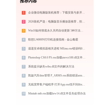
推荐内容
1
企业微信电脑版装机推荐：下载安装与多开配置，拒绝流氓捆绑，拯救C盘深度瘦身指南
2
2026装机严选：电脑版音乐播放器推荐，拒绝流氓捆绑，还原极致无损心流音质
3
Win10如何彻底永久关闭自动更新 5种方法教你永久关闭win10自动更新
4
联想LJ4000N打印机连接指南 - 金山毒霸
5
逍遥安卓模拟器相关进程 MEmu.exe错误码0xc000001d处理办法
6
Photoshop CS8.0 PS.exe加载msvcr100.dll文件丢失处理办法
7
系统提示缺失wibu.dll文件的解决方法
8
凯旋汽车dms管理 P_ARMS.exe系统错误armsser.dll丢失如何解决
9
无线宽带客户端程序 打开App.exe找不到libxwalk.dll怎么办
10
Minitab mtb.exe加载hrw14.dll文件丢失处理办法