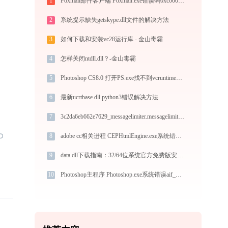
1
Foxmail邮件客户端 Foxmail.exe错误码0xc0000006处理办法
2
系统提示缺失getskype.dll文件的解决方法
3
如何下载和安装vc28运行库 - 金山毒霸
4
怎样关闭ntdll.dll？-金山毒霸
5
Photoshop CS8.0 打开PS.exe找不到vcruntime140.dll怎么办
6
最新ucrtbase.dll python3错误解决方法
7
3c2da6eb662e7629_messagelimiter.messagelimiter.dll下载
8
adobe cc相关进程 CEPHtmlEngine.exe系统错误chrome_elf.dll丢失如何解决
9
data.dll下载指南：32/64位系统官方免费版安全获取与安装教程
10
Photoshop主程序 Photoshop.exe系统错误aif_ogl.dll丢失如何解决