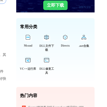
3k
立即下载
常用分类
Msxml
Directx
DLL文件下
.net合集
载
。其
VC++运行库
DLL修复工
文件
具
好快
热门内容