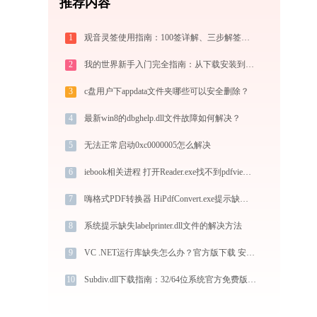
推荐内容
1
观音灵签使用指南：100签详解、三步解签法与六大场景解读
2
我的世界新手入门完全指南：从下载安装到生存第一天，一篇讲透
3
c盘用户下appdata文件夹哪些可以安全删除？
4
最新win8的dbghelp.dll文件故障如何解决？
5
无法正常启动0xc0000005怎么解决
6
iebook相关进程 打开Reader.exe找不到pdfviewer.dll怎么办
7
嗨格式PDF转换器 HiPdfConvert.exe提示缺少mglobal.dll文件的解决办法
8
系统提示缺失labelprinter.dll文件的解决方法
9
VC .NET运行库缺失怎么办？官方版下载 安装方法
10
Subdiv.dll下载指南：32/64位系统官方免费版DLL文件修复教程