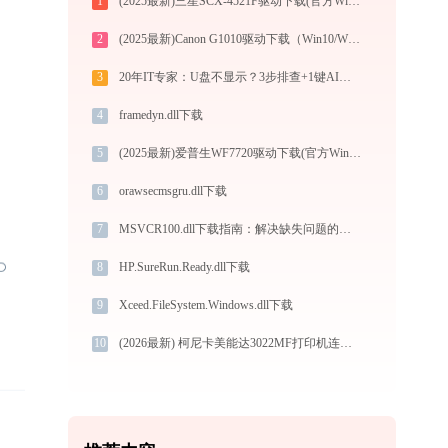
1
(2025最新)三星SCX-4521F驱动下载(官方Win10/Win11)
2
(2025最新)Canon G1010驱动下载（Win10/Win11支持）服务与支持
3
20年IT专家：U盘不显示？3步排查+1键AI修复方案
4
framedyn.dll下载
5
(2025最新)爱普生WF7720驱动下载(官方Win10/Win11)
6
orawsecmsgru.dll下载
7
MSVCR100.dll下载指南：解决缺失问题的官方免费方案（32/64位系统适用）
8
HP.SureRun.Ready.dll下载
9
Xceed.FileSystem.Windows.dll下载
10
(2026最新) 柯尼卡美能达3022MF打印机连接问题解决方法 - 金山毒霸