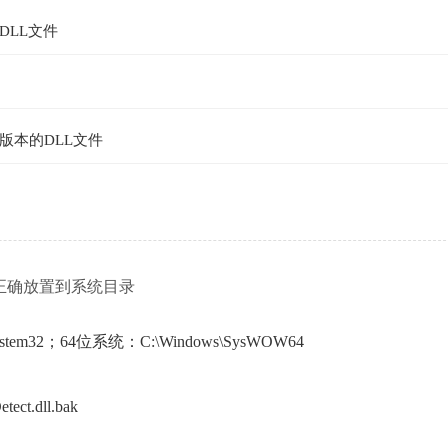
DLL文件
版本的DLL文件
正确放置到系统目录
em32；64位系统：C:\Windows\SysWOW64
.dll.bak