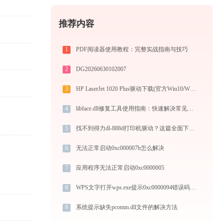
推荐内容
1
PDF阅读器使用教程：完整实战指南与技巧
2
DG20260630102007
3
HP LaserJet 1020 Plus驱动下载(官方Win10/Win11)
4
libface.dll修复工具使用指南：快速解决常见错误
5
找不到得力dl-888d打印机驱动？这篇全面下载安装指南帮到你
6
无法正常启动0xc000007b怎么解决
7
应用程序无法正常启动0xc0000005
8
WPS文字打开wps.exe提示0xc0000094错误码怎么办
9
系统提示缺失pcomm.dll文件的解决方法