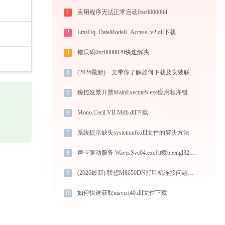
1
应用程序无法正常启动0xc000000d
2
LmsHq_DataModelI_Access_v2.dll下载
3
错误码0xc0000020快速解决
4
(2026最新)一文带你了解如何下载及安装联想M7455DNF打印机驱动
5
税控发票开票MainExecuteS.exe应用程序错误0xc000000d解决方法
6
Mono.Cecil.VB.Mdb.dll下载
7
系统提示缺失systeminfo.dll文件的解决方法
8
声卡驱动服务 WavesSvc64.exe加载opengl32.dll文件丢失处理办法
9
(2026最新) 联想M8650DN打印机连接问题解决方法 -金山毒霸
10
如何快速获取msvcrt40.dll文件下载