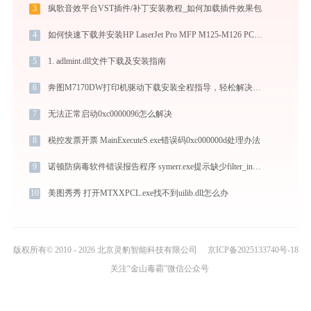
3
疯歌音效平台VST插件/补丁安装教程_如何加载插件效果包
4
如何快速下载并安装HP LaserJet Pro MFP M125-M126 PCLmS打印机驱动：详细步骤解析
5
1. adlmint.dll文件下载及安装指南
6
奔图M7170DW打印机驱动下载安装全程指导，轻松解决打印问题
7
无法正常启动0xc0000096怎么解决
8
税控发票开票 MainExecuteS.exe错误码0xc000000d处理办法
9
诺顿防病毒软件错误报告程序 symerr.exe提示缺少filter_installer_biz.dll文件的解决办法
10
美图秀秀 打开MTXXPCL.exe找不到uilib.dll怎么办
版权所有© 2010 - 2026 北京灵豹智能科技有限公司
京ICP备2025133740号-18
关注“金山毒霸”微信公众号