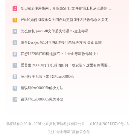
2
Xftp完全使用指南：专业级SFTP文件传输工具从安装到精通（2026最新）
3
Win10如何彻底永久关闭自动更新 5种方法教你永久关闭win10自动更新
4
怎么修复 psapi.dll文件丢失错误？-金山毒霸
5
惠普Deskjet 4615打印机连接问题解决方法-金山毒霸
6
联想LJ2206打印机连接不上？金山毒霸教你解决！
7
爱普生 NX430打印机驱动如何下载安装？这里有你需要的所有信息
8
应用程序无法正常启动0xc000007b
9
错误码0xc000007b解决方法
10
错误码0xc0000005完美修复
版权所有© 2010 - 2026 北京灵豹智能科技有限公司
京ICP备2025133740号-18
关注“金山毒霸”微信公众号