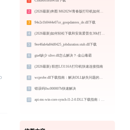
1
CmdRecord64.dll下载
2
(2026最新)奔图 M6202W青春版打印机如何连接至电脑？-金山毒霸
3
94e2e1b0444e07ce_goopdateres_de.dll下载
4
(2026最新)如何轻松下载和安装爱普生30k打印机驱动？跟着这篇指南走
5
9ee46ab4a84d0425_jobduration.stub.dll下载
6
gta4缺少 xlive.dll怎么解决？-金山毒霸
7
(2026最新) 联想LJ3116A打印机快速连接指南
8
wcprobe.dll下载指南：解决DLL缺失问题的完整方案（适用于Win7/10/11）
9
错误码0xc000007b快速解决
10
api-ms-win-core-synch-l1-2-0.DLL下载指南：32/64位系统官方免费版安全获取