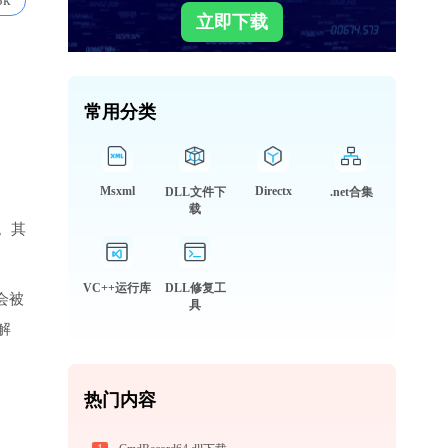
8k
立即下载
常用分类
Msxml
Directx
DLL文件下
.net合集
载
。其
VC++运行库
DLL修复工
会被
具
解
热门内容