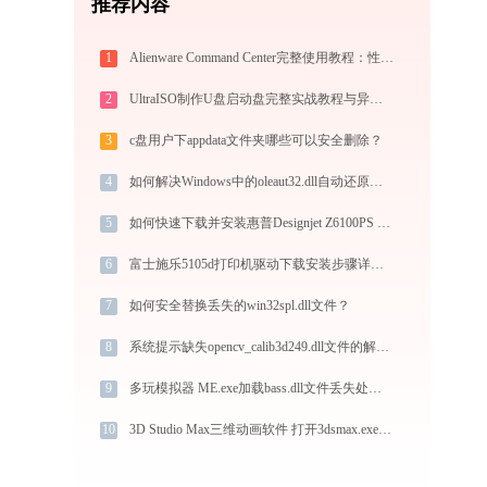
推荐内容
1
Alienware Command Center完整使用教程：性能调校、灯效定制与游戏配置实战
2
UltraISO制作U盘启动盘完整实战教程与异常排查
3
c盘用户下appdata文件夹哪些可以安全删除？
4
如何解决Windows中的oleaut32.dll自动还原问题？
5
如何快速下载并安装惠普Designjet Z6100PS 42英寸(Q6653A)打印机驱动：详细步骤解析
6
富士施乐5105d打印机驱动下载安装步骤详细解析，让安装更简单
7
如何安全替换丢失的win32spl.dll文件？
8
系统提示缺失opencv_calib3d249.dll文件的解决方法
9
多玩模拟器 ME.exe加载bass.dll文件丢失处理办法
10
3D Studio Max三维动画软件 打开3dsmax.exe找不到qt5webenginecore.dll怎么办