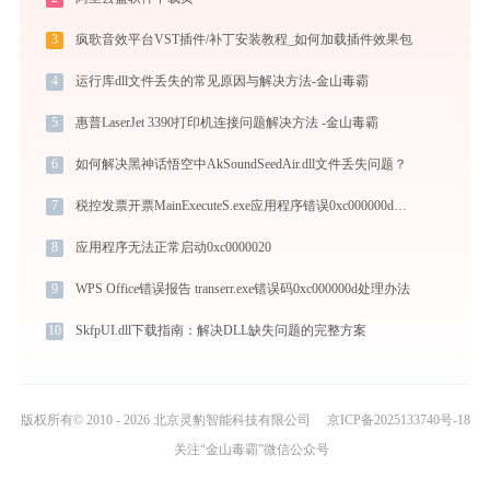
3
疯歌音效平台VST插件/补丁安装教程_如何加载插件效果包
4
运行库dll文件丢失的常见原因与解决方法-金山毒霸
5
惠普LaserJet 3390打印机连接问题解决方法 -金山毒霸
6
如何解决黑神话悟空中AkSoundSeedAir.dll文件丢失问题？
7
税控发票开票MainExecuteS.exe应用程序错误0xc000000d解决方法
8
应用程序无法正常启动0xc0000020
9
WPS Office错误报告 transerr.exe错误码0xc000000d处理办法
10
SkfpUI.dll下载指南：解决DLL缺失问题的完整方案
版权所有© 2010 - 2026 北京灵豹智能科技有限公司
京ICP备2025133740号-18
关注“金山毒霸”微信公众号