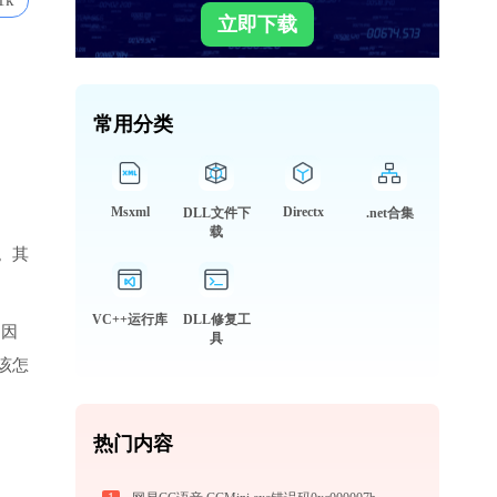
1k
立即下载
常用分类
Msxml
Directx
DLL文件下
.net合集
载
。其
VC++运行库
DLL修复工
，因
具
该怎
热门内容