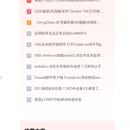
1
网易CC语音 CCMini.exe错误码0xc000007b处理办法
2
(2026最新)完美解决HP DeskJet 710C打印机驱动安装困扰，全面下载安装教程
3
《nvwgf2umx.dll 究极风暴4问题解决指南 -金山毒霸》
4
应用程序无法正常启动0xc000007b
5
小红伞在线升级程序 打开Update.exe找不到gdiplus.dll怎么办
6
OBS obs64.exe加载kernel32.dll文件丢失处理办法
7
toolutilws.dll丢失导致软件崩溃？立即停止手动下载！(2025安全修复)
8
Foxmail邮件客户端 Foxmail.exe系统错误msvcr100.dll丢失如何解决
9
DLL报错如何自救？2025年必备3大修复工具揭秘
10
惠普p1566打印机驱动快速安装