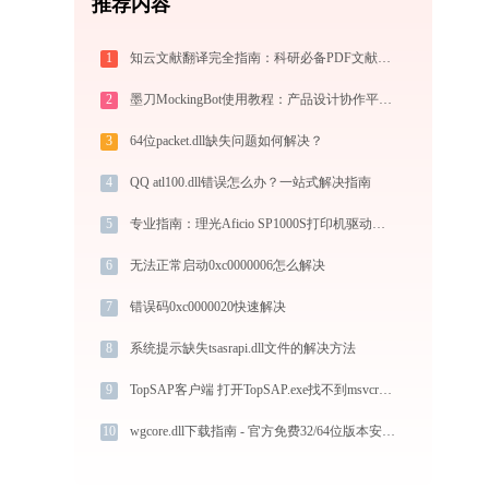
推荐内容
1
知云文献翻译完全指南：科研必备PDF文献翻译与双语对照阅读效率工具（2026最新）
2
墨刀MockingBot使用教程：产品设计协作平台从入门到精通
3
64位packet.dll缺失问题如何解决？
4
QQ atl100.dll错误怎么办？一站式解决指南
5
专业指南：理光Aficio SP1000S打印机驱动的下载与安装步骤详解
6
无法正常启动0xc0000006怎么解决
7
错误码0xc0000020快速解决
8
系统提示缺失tsasrapi.dll文件的解决方法
9
TopSAP客户端 打开TopSAP.exe找不到msvcr120.dll怎么办
10
wgcore.dll下载指南 - 官方免费32/64位版本安全获取与安装教程