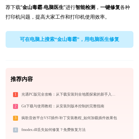
荐下载“
”进行
，
各种
金山毒霸-电脑医生
智能检测
一键修复
打印机问题，提高大家工作和打印机使用效率。
可在电脑上搜索“金山毒霸”，用电脑医生修复
推荐内容
1
光遇PC版完全攻略：从下载安装到全地图探索的新手入门指南（2026最新）
2
Git下载与使用教程：从安装到版本控制的完整指南
3
疯歌音效平台VST插件/补丁安装教程_如何加载插件效果包
4
fmodex.dll丢失如何修复？免费恢复方法