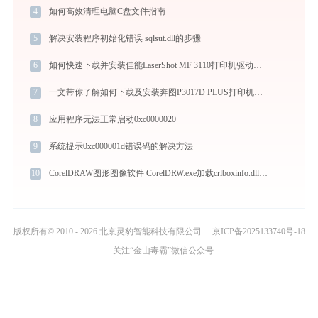
4
如何高效清理电脑C盘文件指南
5
解决安装程序初始化错误 sqlsut.dll的步骤
6
如何快速下载并安装佳能LaserShot MF 3110打印机驱动：详细步骤解析
7
一文带你了解如何下载及安装奔图P3017D PLUS打印机驱动
8
应用程序无法正常启动0xc0000020
9
系统提示0xc000001d错误码的解决方法
10
CorelDRAW图形图像软件 CorelDRW.exe加载crlboxinfo.dll文件丢失处理办法
版权所有© 2010 - 2026 北京灵豹智能科技有限公司
京ICP备2025133740号-18
关注“金山毒霸”微信公众号