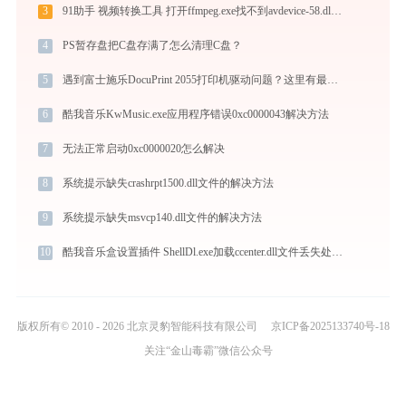
3
91助手 视频转换工具 打开ffmpeg.exe找不到avdevice-58.dll怎么办
4
PS暂存盘把C盘存满了怎么清理C盘？
5
遇到富士施乐DocuPrint 2055打印机驱动问题？这里有最全的下载及安装指导
6
酷我音乐KwMusic.exe应用程序错误0xc0000043解决方法
7
无法正常启动0xc0000020怎么解决
8
系统提示缺失crashrpt1500.dll文件的解决方法
9
系统提示缺失msvcp140.dll文件的解决方法
10
酷我音乐盒设置插件 ShellDl.exe加载ccenter.dll文件丢失处理办法
版权所有© 2010 - 2026 北京灵豹智能科技有限公司
京ICP备2025133740号-18
关注“金山毒霸”微信公众号