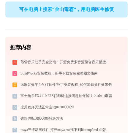
可在电脑上搜索“金山毒霸”，用电脑医生修复
推荐内容
1
落雪音乐助手完全指南：开源免费多音源聚合音乐播放器的安装、配置与使用技巧（2026最新）
2
SolidWorks安装教程：新手下载安装完整图文指南
3
疯歌音效平台VST插件/补丁安装教程_如何加载插件效果包
4
富士施乐FX4110 EPS打印机连接问题如何解决？-金山毒霸
5
应用程序无法正常启动0xc0000020
6
错误码0xc0000006解决方法
7
maya三维动画软件 打开maya.exe找不到libiomp5md.dll怎么办