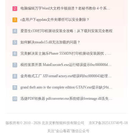
2
电脑编辑万字Word大文档卡顿崩溃？老秘书教你 4 个系统级优化设置与避坑神技
3
c盘用户下appdata文件夹哪些可以安全删除？
4
爱普生r330打印机驱动安装全攻略：从下载到安装完全教程
5
如何解决msado15.dll无法加载的问题？
6
完美解决富士施乐Phaser 5550DN打印机驱动安装困扰，全面下载安装教程
7
税控发票开票 MainExecuteS.exe运行错误提示0xc000000d的解决办法
8
金舟格式工厂 JZFormatFactory.exe错误码0xc0000043处理办法
9
grand theft auto iv the complete edition GTAIV.exe提示缺少binkw32.dll文件的解决办法
10
迅捷PDF转换器 pdfconverter.exe系统错误freeimage.dll丢失如何解决
版权所有© 2010 - 2026 北京灵豹智能科技有限公司
京ICP备2025133740号-18
关注“金山毒霸”微信公众号