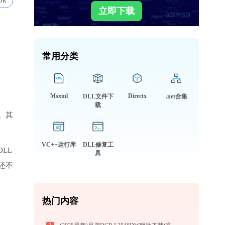
3k
立即下载
常用分类
Msxml
Directx
DLL文件下
.net合集
载
。其
VC++运行库
DLL修复工
DLL
具
还不
热门内容