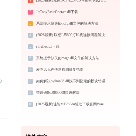
1
(2025最新)兄弟DCP-L2548DW驱动下载(官方Win10/Win11)
2
JpCopyPasteOperate.dll下载
3
系统提示缺失libhdf5.dll文件的解决方法
4
(2026最新) 联想LJ5600打印机连接问题解决方法 -金山毒霸
5
sl.reflex.dll下载
6
系统提示缺失jgimage.dll文件的解决方法
7
麦克风无声快速检测修复指南
8
如何解决python36.dll找不到指定的模块错误
9
错误码0xc0000008快速解决
10
(2025最新)佳能MF263dn驱动下载官网Win11/Win10安装教程