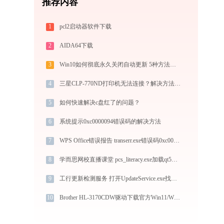
推荐内容
1
pcl2启动器软件下载
2
AIDA64下载
3
Win10如何彻底永久关闭自动更新 5种方法教你永久关闭win10自动更新
4
三星CLP-770ND打印机无法连接？解决方法 - 金山毒霸
5
如何快速解决c盘红了的问题？
6
系统提示0xc0000094错误码的解决方法
7
WPS Office错误报告 transerr.exe错误码0xc000000d处理办法
8
学而思网校直播课堂 pcs_literacy.exe加载qt5webenginecore.dll文件丢失处理办法
9
工行更新检测服务 打开UpdateService.exe找不到msvcr100.dll怎么办
10
Brother HL-3170CDW驱动下载官方Win11/Win10